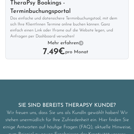
TheraPsy Bookings -
Terminbuchungsportal
Das einfache und datensichere Terminbuchungstool, mit dem
sich Ihre KlientInnen Termine online buchen können. Ganz
einfach einen Link oder Iframe auf die Website legen, und
Anfragen per Dashboard verwalten!
Mehr erfahren
7.49€
pro Monat
SIE SIND BEREITS THERAPSY KUNDE?
Wir freuen uns, dass Sie uns als KundIn gewählt haben! Wir
stehen unermüdlich für Ihre Zufriedenheit ein. Hier finden Sie
einige Antworten auf häufige Fragen (FAQ), aktuelle Hinweise,