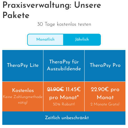
Praxisverwaltung: Unsere
Pakete
30 Tage kostenlos testen
Monatlich
Jährlich
TheraPsy für
TheraPsy Lite
TheraPsy Pro
Auszubildende
21.90€
11.45€
22.90€ pro
Kostenlos
Keine Zahlungmethode
pro Monat*
Monat
nötig!
50% Rabatt!
2 Monate Gratis!
Zeitlich unbeschränkt