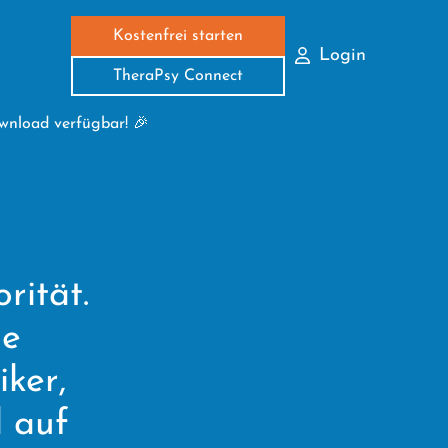
Kostenfrei starten
Login
TheraPsy Connect
ownload verfügbar! 🎉
rität.
ie
iker,
l auf