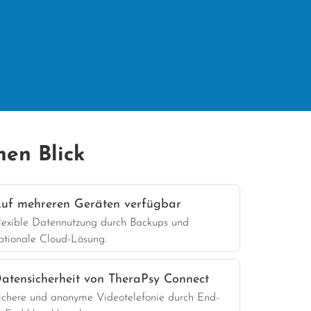
nen Blick
uf mehreren Geräten verfügbar
lexible Datennutzung durch Backups und
ptionale Cloud-Lösung.
atensicherheit von TheraPsy Connect
ichere und anonyme Videotelefonie durch End-