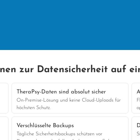
onen zur Datensicherheit auf ei
TheraPsy-Daten sind absolut sicher
A
On-Premise-Lösung und keine Cloud-Uploads für
F
höchsten Schutz.
o
Verschlüsselte Backups
D
Tägliche Sicherheitsbackups schützen vor
S